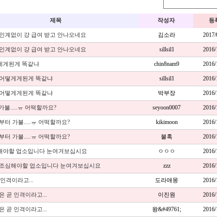
제목
작성자
등
인수인계없이 걍 급여 받고 안나오네요
김소라
2017
인수인계없이 걍 급여 받고 안나오네요
sillsil1
2016
게게된게 똑같냐
chin8nam9
2016
ㅋㅋ어떻게게된게 똑같냐
sillsil1
2016
ㅋㅋ어떻게게된게 똑같냐
박부장
2016
불.....ㅠ 어떡할까요?
seyoon0007
2016
달부터 가불.....ㅠ 어떡할까요?
kikimoon
2016
달부터 가불.....ㅠ 어떡할까요?
불혹
2016
해야할 업소입니다 눈여겨보십시요
ㅇㅇㅇ
2016
아주조심해야할 업소입니다 눈여겨보십시요
zzz
2016
인격이라고...
도라애몽
2016
출은 곧 인격이라고...
이진원
2016
출은 곧 인격이라고...
왕&#49761;
2016