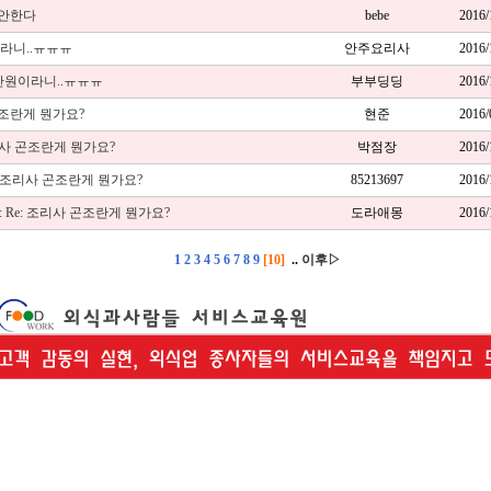
 안한다
bebe
2016
이라니..ㅠㅠㅠ
안주요리사
2016
35만원이라니..ㅠㅠㅠ
부부딩딩
2016
조란게 뭔가요?
현준
2016
리사 곤조란게 뭔가요?
박점장
2016
Re: 조리사 곤조란게 뭔가요?
85213697
2016
Re: Re: 조리사 곤조란게 뭔가요?
도라애몽
2016
1
2
3
4
5
6
7
8
9
[10]
..
이후▷