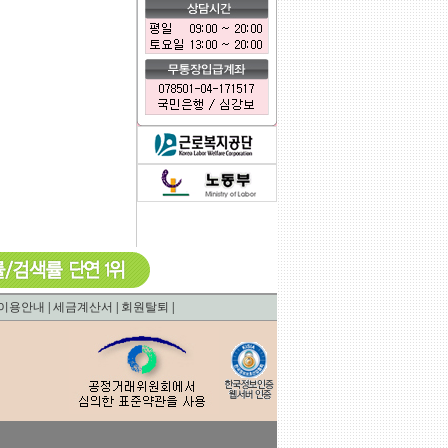
0.011390924453735
이용안내
|
세금계산서
|
회원탈퇴
|