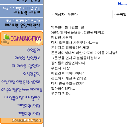
음.......
ㆍ작성자 :
우낀다
ㆍ등록일 
익숙한이름과번호...헐
5년전에 직원들월급 3천만원 떼먹고
폐업한 사람이
다시 오픈해서 사람구하네..ㅠㅠ
돈없다고 징징짤댄언제고
돈은어디서나서 비싼 마포에 가게를 여시남?
그돈있음 먼저 체불임금해결하고
장사를하던말던해야지
우낀다..세상
이런건 어떡해야하나?
신고해서 재산 확인되면
다시 받을수있는건가?
알아봐야겠다....
우낀다 진짜...