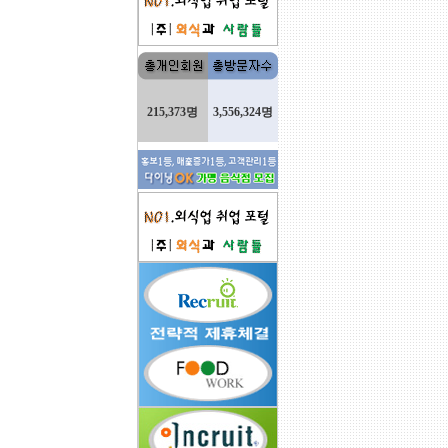
215,373명
3,556,324명