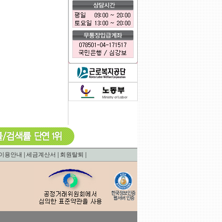
0.00085306167602539
이용안내
|
세금계산서
|
회원탈퇴
|