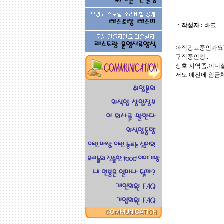
ㆍ작성자 :
바크
아직광고중인가요
구직중인뎅..
상호 지역좀.이니
저도 예전에 임금