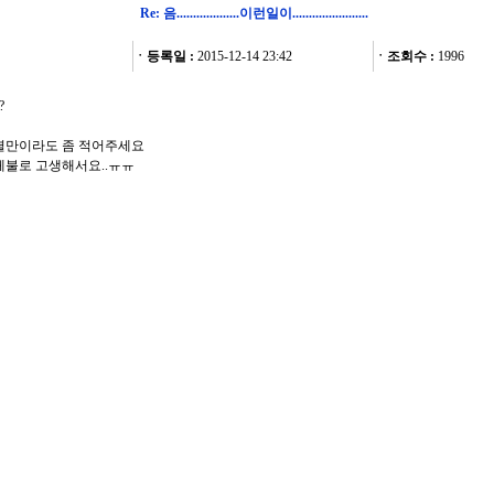
Re: 음...................이런일이.......................
ㆍ등록일 :
2015-12-14 23:42
ㆍ조회수 :
1996
?
셜만이라도 좀 적어주세요
체불로 고생해서요..ㅠㅠ