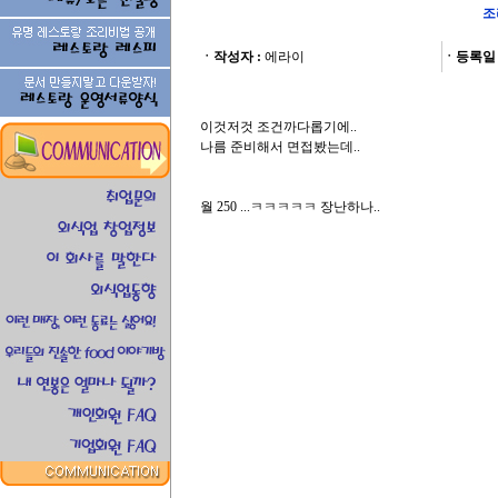
조
ㆍ작성자 :
에라이
ㆍ등록일 
이것저것 조건까다롭기에..
나름 준비해서 면접봤는데..
월 250 ...ㅋㅋㅋㅋㅋ 장난하나..