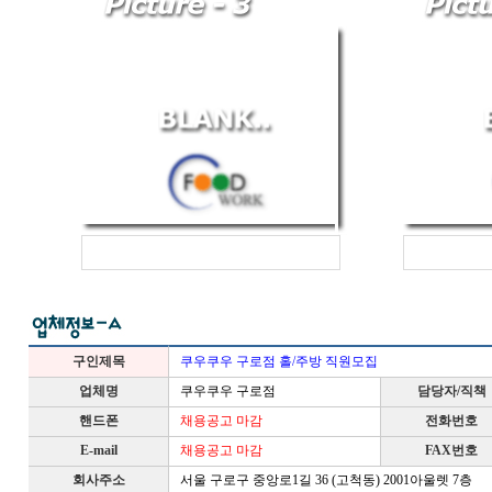
구인제목
쿠우쿠우 구로점 홀/주방 직원모집
업체명
쿠우쿠우 구로점
담당자/직책
핸드폰
채용공고 마감
전화번호
E-mail
채용공고 마감
FAX번호
회사주소
서울 구로구 중앙로1길 36 (고척동) 2001아울렛 7층