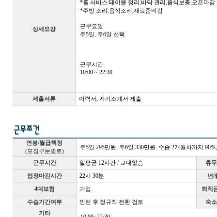
*홀 서비스:테이블 정리,바닥 관리,음식보충,오픈마감
*주방 조리:음식조리,재료준비감
근무요일
상세요강
주5일, 주6일 선택
근무시간
10:00 ~ 22:30
제출서류
이력서, 자기소개서 제출
연봉/월급책정
주5일 295만원, 주6일 330만원. 수습 2개월차까지 90%
(모집부문별로)
근무시간
일평균 12시간 / 교대없슴
휴무
업장마감시간
22시 30분
년/
4대보험
가입
퇴직금
수습기간여부
인턴 후 정규직 전환 검토
숙소
기타