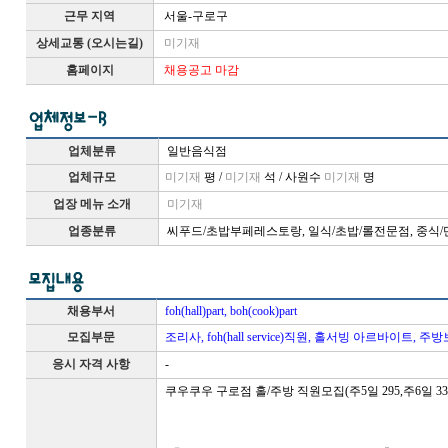
근무 지역
서울-구로구
상세교통 (오시는길)
미기재
홈페이지
채용공고 마감
업체분류
일반음식점
업체규모
미기재
평 /
미기재
석 / 사원수
미기재
명
업장 메뉴 소개
미기재
업종분류
씨푸드/초밥부페레스토랑, 일식/초밥/롤전문점, 중식/
채용부서
foh(hall)part, boh(cook)part
모집부문
조리사, foh(hall service)직원, 홀서빙 아르바이트,
응시 자격 사항
-
쿠우쿠우 구로점 홀/주방 직원모집(주5일 295,주6일 33