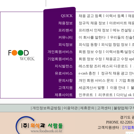
QUICK
채용 공고 등록
ㅣ
이력서 등록
ㅣ
채용
채용정보
정규직 채용 정보
ㅣ
아르바이트 채용
프리랜서
프리랜서 인재 정보
ㅣ
메뉴 컨설팅 
커뮤니티
이 회사를 말한다
ㅣ
우리들의 진솔한
외식정보
외식업 동향
ㅣ
외식업 창업 정보
ㅣ
개인회원서비스
회원 정보 수정
ㅣ
이력서등록/설정
기업회원서비스
회원 정보 수정
ㅣ
채용공고 수정 upda
지식발전소
레스토랑 조리 레스피 다운로드
ㅣ
유료서비스
e-cash 충전
ㅣ
정규직 채용 광고 안
문의사항
개인 회원 서비스 문의
ㅣ
기업 회원
고객지원
세금계산서 발행
ㅣ
이용 안내
ㅣ
불
제휴사이트
인쿠르트
ㅣ
리쿠르트
ㅣ
다이닝 ok
|
개인정보취급방침
|
이용약관
|
제휴문의
|
고객센터
|
불량업체/구
경기도 광
PHONE. 02-2
고객지원센타 :
[기업회