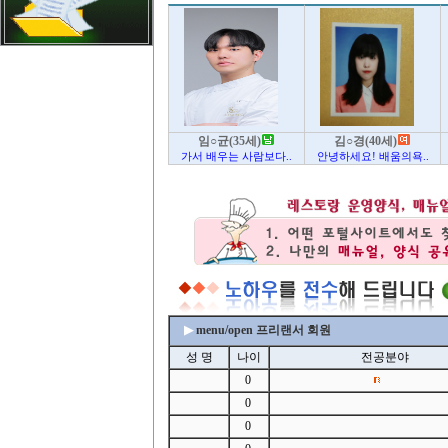
임○균(35세)
김○경(40세)
가서 배우는 사람보다..
안녕하세요! 배움의욕..
▶
menu/open 프리랜서 회원
성 명
나이
전공분야
0
0
0