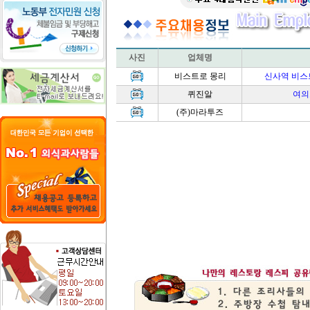
사진
업체명
비스트로 몽리
신사역 비스
퀴진알
여의
(주)마라투즈