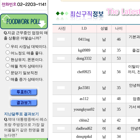
사진
I.D
성별
나이
Q.
지금 근무중인 업장의 매
기본과
출 상황은 어떻습니까?
0411ng
남
46
우리 사장님 대박이다.
kgi0989
남
35
즐겁
어느정도 매출 좋다.
dong3332
남
53
현상유지..똔똔이다.
매월 적자 상태이다
이탈리
chef0925
남
56
까지, 
문닫기 일보직전
매출 증가 상태이다.
안녕하
jks5581
남
35
as112
남
48
업종
가서 
youngkyun92
남
35
지난달투표 결과보기
Q.
역대 대통령중에서 레스
chbin2
남
42
토랑 주방장으로 가장 잘
rladbrud62
여
40
안녕
어울릴거 같은 한명을 뽑
는다면?
dmsptptkd
남
34