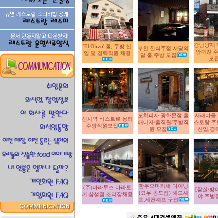
강남양재 
'El Olivo' 홀, 주방 신
부천 한식주점 서당의
안퀴진 주
입 및 경력직원 채용
달 홀,주방 모집
모
도치피자 광화문점 홀
서래마을
신사역 비스트로 몽리
매니저/홀직원/주방직
스토랑 주
주방직원모집
원 모집
신입,경
한우오마카세 다이닝
(주)마라투즈 마라토
[잠실/방
(묘우 송도점) 헤드셰
끼 삼성점 조리장채용
야 주방
프,세컨셰프 구인