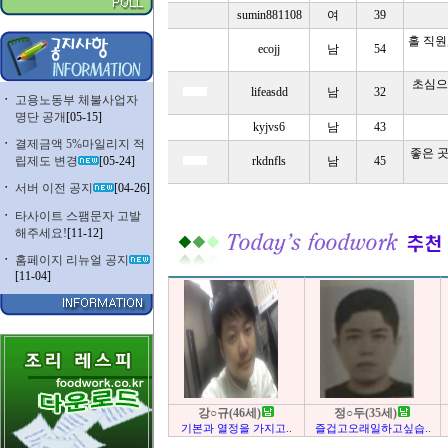
sumin881108
여
39
홀 직원
ecojj
남
54
초심으
lifeasdd
남
32
ㆍ
고용노동부 체불사업자
명단 공개
[05-15]
kyjvs6
남
43
ㆍ
결제금액 5%마일리지 적
좋은 
립제도 변경
[05-24]
rkdnfls
남
45
ㆍ
서버 이전 공지
[04-26]
ㆍ
타사이트 스팸문자 고발
해주세요!
[11-12]
ㆍ
홈페이지 리뉴얼 공지
[11-04]
강○규(46세)
정○두(35세)
기본과 열정을 가지고..
즐겁고오래일하고싶습..