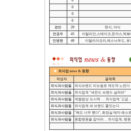
0
0
0
0
경빈
29
한식, 야식
전경우
45
이탈리안,스테이크,돈까스,떡볶이
민병현
49
이탈리아요리,에스닉푸드, 퓨
▶
외식업 news & 동향
작성자
글제목
외식과사람들
외식브랜드 리뉴얼로 재도약 노린다
외식과사람들
외식업계 "세컨드 브랜드 살려라"
외식과사람들
계절밥상·도시락 … 외식업계 '고급 ..
외식과사람들
외식업계 새 브랜드 줄잇는다
외식과사람들
"해도 너무 했다", 화장실 테마 레스토
외식과사람들
종합병원을 잡아라… 외식업계, 병원 .