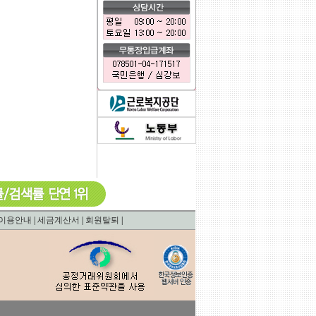
0.0007781982421875
이용안내
|
세금계산서
|
회원탈퇴
|