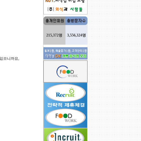
215,372명
3,556,324명
 있으니까요,