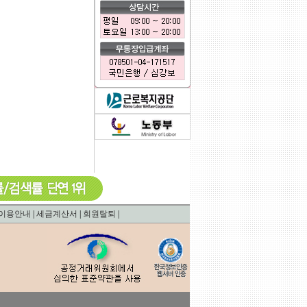
0.0010781288146973
이용안내
|
세금계산서
|
회원탈퇴
|