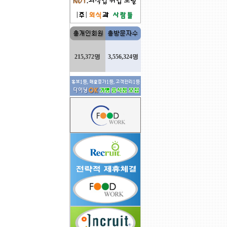
215,372명
3,556,324명