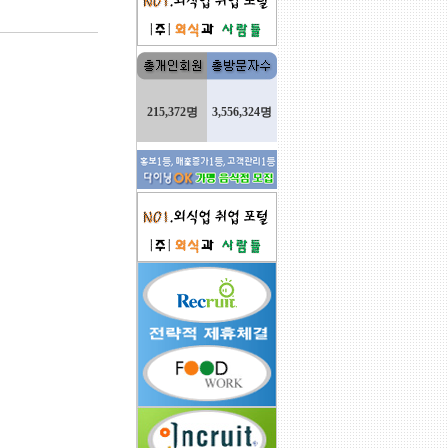
215,372명
3,556,324명