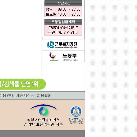
0.0014679431915283
이용안내
|
세금계산서
|
회원탈퇴
|