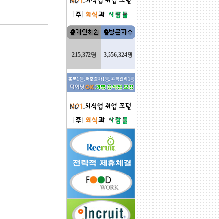
215,372명
3,556,324명