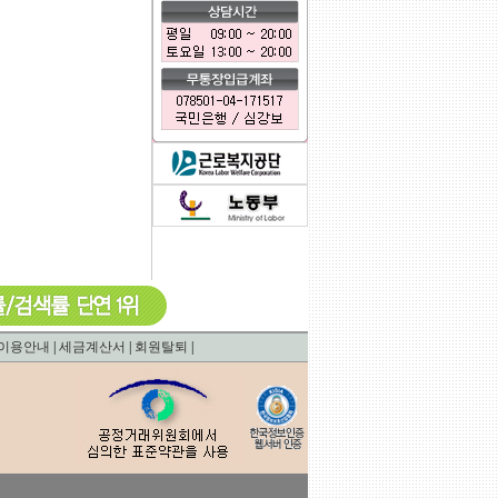
0.00070595741271973
이용안내
|
세금계산서
|
회원탈퇴
|