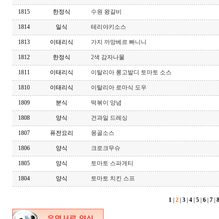
1815
한정식
수원 왕갈비
1814
일식
테리야키소스
1813
이태리식
가지 까망베르 빠니니
1812
한정식
2색 감자나물
1811
이태리식
이탈리아 롱고발디 토마토 소스
1810
이태리식
이탈리아 로마식 도우
1809
분식
떡볶이 양념
1808
양식
건과일 드레싱
1807
퓨전요리
몽골소스
1806
양식
크로크무슈
1805
양식
토마토 스파게티
1804
양식
토마토 치킨 스프
1
|
2
|
3
|
4
|
5
|
6
|
7
|