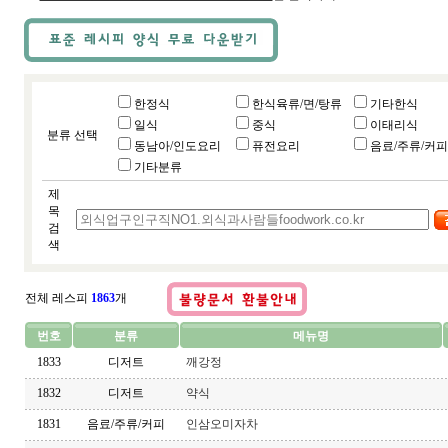
한정식
한식육류/면/탕류
기타한식
일식
중식
이태리식
분류 선택
동남아/인도요리
퓨전요리
음료/주류/커피
기타분류
제
목
검
색
전체 레스피
1863
개
번호
분류
메뉴명
1833
디저트
깨강정
1832
디저트
약식
1831
음료/주류/커피
인삼오미자차