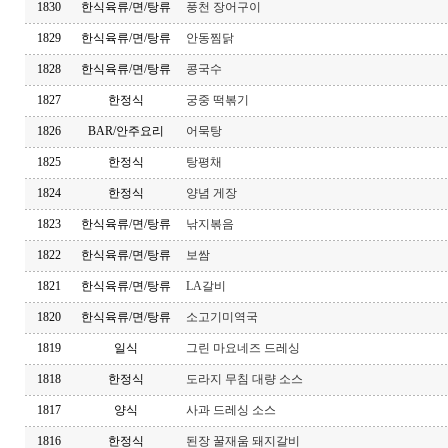
1830
한식육류/면/탕류
풍천 장어구이
1829
한식육류/면/탕류
안동찜닭
1828
한식육류/면/탕류
콩국수
1827
한정식
궁중 떡볶기
1826
BAR/안주요리
어묵탕
1825
한정식
탕평채
1824
한정식
양념 게장
1823
한식육류/면/탕류
낚지볶음
1822
한식육류/면/탕류
보쌈
1821
한식육류/면/탕류
LA갈비
1820
한식육류/면/탕류
소고기미역국
1819
일식
그린 마요네즈 드레싱
1818
한정식
도라지 무침 대량 소스
1817
양식
사과 드레싱 소스
1816
한정식
된장 꿀재움 돼지갈비