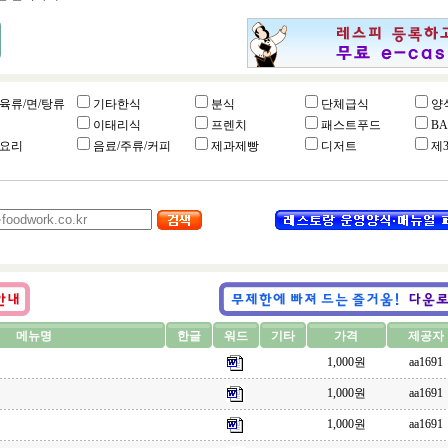
육류/면/탕류
기타한식
분식
단체급식
양
이태리식
프렌치
패스트푸드
B
요리
음료/주류/커피
제과제빵
디저트
제
메뉴명
한글
워드
기타
가격
제공자
1,000원
aa1691
1,000원
aa1691
1,000원
aa1691