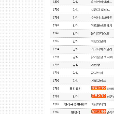
1800
양식
훈제연어샐러드
1799
양식
시금치 샐러드
1798
양식
수제해시브라운
1797
양식
미트볼샌드위치
1796
양식
몬테크리스토
1795
양식
머랭오믈렛
1794
양식
리코타치즈샐러
1793
양식
닭가슴살 또띠아
1792
양식
계란빵
1791
양식
감자뇨끼
1790
양식
메밀갈레트
1789
퓨전요리
닭발
1788
양식
레몬
1787
한식육류/면/탕류
비냉다데기
1786
한정식
순두