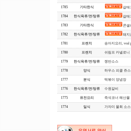
1785
기타한식
갈매
1784
한식육류/면/탕류
갈매
1783
기타한식
콘샐
1782
한식육류/면/탕류
돼지
1781
프렌치
송아지요리, veal pa
1780
프렌치
쉬림프 카넬로니
1779
한식육류/면/탕류
쟁반소스
1778
양식
하우스 피클 쥬스
1777
분식
떡볶이 양념장
1776
한식육류/면/탕류
수원갈비
1775
퓨전요리
즉석코너 해산물 
1774
일식
가자미 물회 소스