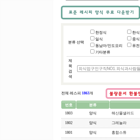
한정식
한식
일식
중식
분류 선택
동남아/인도요리
퓨전
기타분류
제
목
검
색
전체 레스피
1863
개
번호
분류
1803
양식
해산물샐러드
1802
양식
그레놀라
1801
양식
홍합스튜