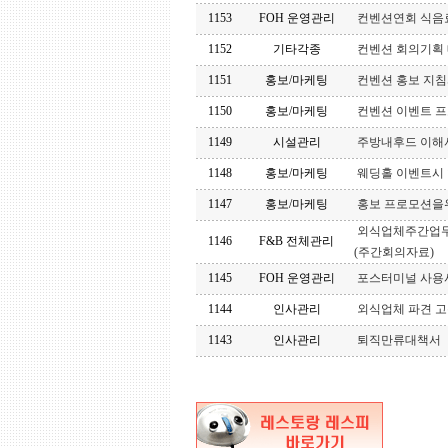
1153
FOH 운영관리
컨벤션연회 식음
1152
기타각종
컨벤션 회의기획
1151
홍보/마케팅
컨벤션 홍보 지
1150
홍보/마케팅
컨벤션 이벤트 
1149
시설관리
주방내후드 이해
1148
홍보/마케팅
웨딩홀 이벤트시
1147
홍보/마케팅
홍보 프로모션을
외식업체주간업무
1146
F&B 전체관리
(주간회의자료)
1145
FOH 운영관리
포스터미널 사용
1144
인사관리
외식업체 파견 
1143
인사관리
퇴직만류대책서