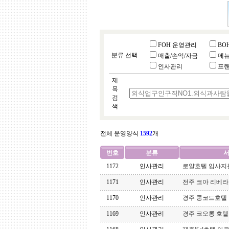
FOH 운영관리
BO
분류 선택
매출/손익/자금
메
인사관리
프
제
목
검
색
전체 운영양식
1592
개
번호
분류
서
1172
인사관리
로얄호텔 입사지
1171
인사관리
전주 코아 리베
1170
인사관리
경주 콩코드호텔
1169
인사관리
경주 코오롱 호텔