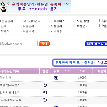
H 운영관리
F&B 전체관리
고객서비스
오픈/창업
홍
뉴관리
직원관리
시설관리
위생관리
임
랜차이즈
직원교육
기타각종
식/매뉴얼 제목
한글
워드
기타
가격
제공자
원서 양식
1,000원
라호텔 입사지원서
1,000원
 입사지원서 양식
1,000원
 입사지원서 양식
1,000원