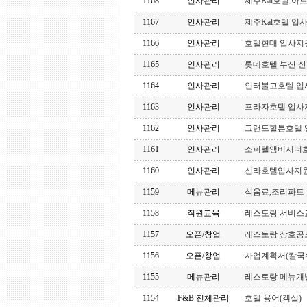
1168
인사관리
제주Kal호텔 
1167
인사관리
제주Kal호텔 입
1166
인사관리
호텔현대 입사지
1165
인사관리
롯데호텔 부산 
1164
인사관리
인터불고호텔 입
1163
인사관리
프라자호텔 입사
1162
인사관리
그랜드힐튼호텔 
1161
인사관리
소피텔앰버서더
1160
인사관리
신라호텔입사지
1159
메뉴관리
식음료,조리파트
1158
직원교육
레스토랑 서비스
1157
오픈/창업
레스토랑 상호공
1156
오픈/창업
사업계획서(칼국
1155
메뉴관리
레스토랑 메뉴개
1154
F&B 전체관리
호텔 용어(객실)