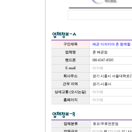
구인제목
배곧 이자카야 춘 함께할
업체명
춘 배곧점
핸드폰
0l0-6347-8505
E-mail
미기재
경기 시흥시 서울대학로27
회사주소
근무 지역
경기-시흥시
상세교통 (오시는길)
미기재
홈페이지
미기재
업체분류
호프/주류전문점
업체규모
미기재
평 /
미기재
석 / 