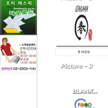
춘 배곧점