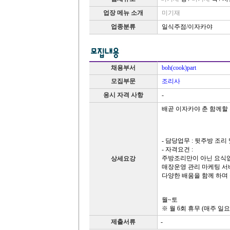
업장 메뉴 소개
미기재
업종분류
일식주점/이자카야
채용부서
boh(cook)part
모집부문
조리사
응시 자격 사항
-
배곧 이자카야 춘 함께할
- 담당업무 : 뒷주방 조리
- 자격요건 :
주방조리만이 아닌 요식업
상세요강
매장운영 관리 마케팅 
다양한 배움을 함께 하며
월~토
※ 월 6회 휴무 (매주 일
제출서류
-