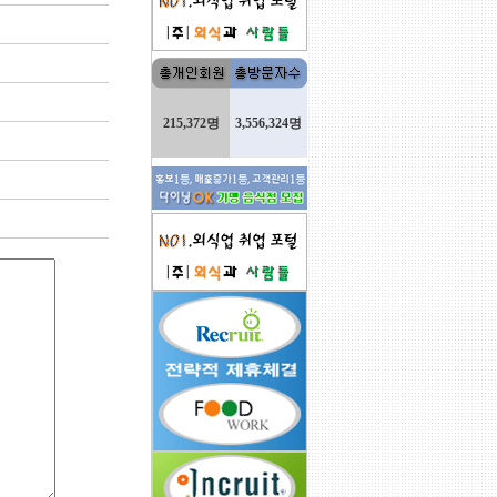
215,372명
3,556,324명