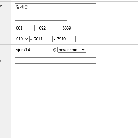
명
-
-
-
-
@
e