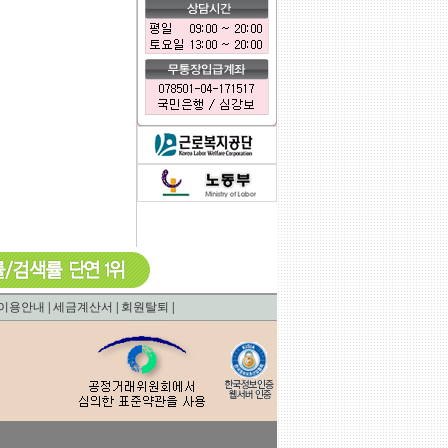
0.00067901611328125
이용안내
|
세금계산서
|
회원탈퇴
|