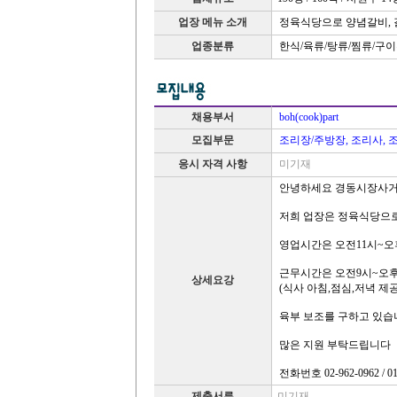
업장 메뉴 소개
정육식당으로 양념갈비, 갈
업종분류
한식/육류/탕류/찜류/구
채용부서
boh(cook)part
모집부문
조리장/주방장, 조리사, 
응시 자격 사항
미기재
안녕하세요 경동시장사거
저희 업장은 정육식당으
영업시간은 오전11시~오
근무시간은 오전9시~오후
상세요강
(식사 아침,점심,저녁 제
육부 보조를 구하고 있습
많은 지원 부탁드립니다
전화번호 02-962-0962 / 01
제출서류
미기재