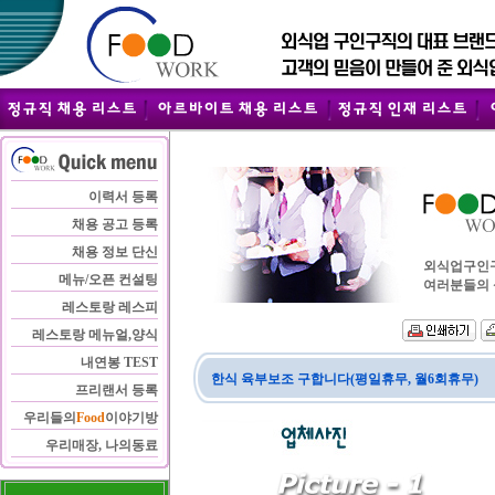
이력서 등록
채용 공고 등록
채용 정보 단신
외식업구인구직
메뉴/오픈 컨설팅
여러분들의 
레스토랑 레스피
레스토랑 메뉴얼,양식
내연봉 TEST
한식 육부보조 구합니다(평일휴무, 월6회휴무)
프리랜서 등록
우리들의
Food
이야기방
우리매장, 나의동료