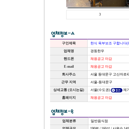
3
구인제목
한식 육부보조 구합니다(
업체명
경동한우
핸드폰
채용공고 마감
E-mail
채용공고 마감
서울 동대문구 고산자로42
회사주소
근무 지역
서울-동대문구
상세교통 (오시는길)
서울(수도권)
제기
홈페이지
채용공고 마감
업체분류
일반음식점
업체규모
190평 / 160석 / 사원수 1