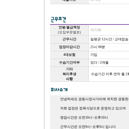
연봉/월급책정
미기재
(모집부문별로)
근무시간
일평균 12시간 / 교대없슴
업장마감시간
21시 00분
4대보험
가입
수습기간여부
있다 / 2개월
기타
복리후생
수습기간 이후 연차 월 2
사항
안녕하세요 경동시장사거리에 위치한 경동한
저희 업장은 정육식당으로 운영되고 있으며
영업시간은 오전10시~오후10시
근무시간은 오전9시~오후9시 입니다