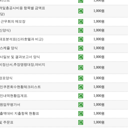
크리스트
1,000원
격및총공사비용 항목별 금액표
1,000원
당)
 근무회의 메모장
1,000원
신양식)
1,000원
재표분석표(신라호텔과 비교)
1,000원
 스케쥴 양식
1,000원
사일보 및 결과보고서 양식
1,000원
비정산서,추장명령대장,여비지
1,000원
정표양식
1,000원
할인쿠폰회수현황체크리스트
1,000원
할인내역현황집계표.
1,000원
직원업무평가서
1,000원
매출액대비 지출항목 현황표
1,000원
및 주문표
1,000원