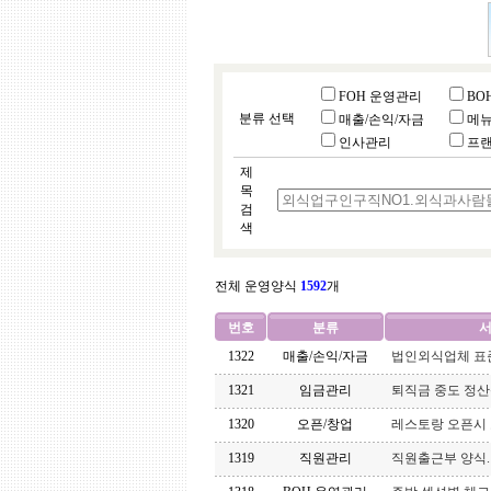
FOH 운영관리
BO
분류 선택
매출/손익/자금
메
인사관리
프
제
목
검
색
전체 운영양식
1592
개
번호
분류
서
1322
매출/손익/자금
법인외식업체 표
1321
임금관리
퇴직금 중도 정산
1320
오픈/창업
레스토랑 오픈시
1319
직원관리
직원출근부 양식.