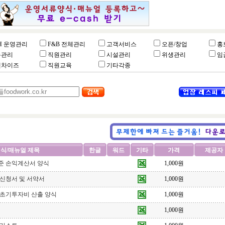
H 운영관리
F&B 전체관리
고객서비스
오픈/창업
홍
뉴관리
직원관리
시설관리
위생관리
임
랜차이즈
직원교육
기타각종
식/매뉴얼 제목
한글
워드
기타
가격
제공자
준 손익계산서 양식
1,000원
신청서 및 서약서
1,000원
 초기투자비 산출 양식
1,000원
1,000원