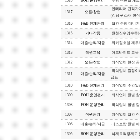
1318
BOH 운영관리
주방 섹션별 체
인테리어 견적가
1317
오픈/창업
(강남구 소재 한식
1316
F&B 전체관리
월간 주방 매니져
1315
기타각종
원천징수영수증(
1314
매출/손익/자금
워커힐호텔 재무
1313
직원교육
아르바이트 교육
1312
오픈/창업
외식업체 현장 공
외식업체 출장여
1311
매출/손익/자금
급표
1310
F&B 전체관리
외식업체 주간일
1309
FOH 운영관리
외식업체 월별 
1308
FOH 운영관리
외식업체 월별 
1307
직원관리
외식업체 월간 
1306
매출/손익/자금
레스토랑 월별 
1305
BOH 운영관리
식재료적정재고 