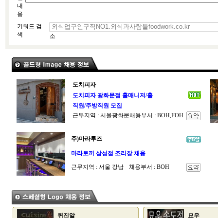
내
용
키워드 검
색
소
도치피자
도치피자 광화문점 홀매니저/홀
직원/주방직원 모집
근무지역 : 서울광화문
채용부서 : BOH,FOH
주)마라투즈
마라토끼 삼성점 조리장 채용
근무지역 : 서울 강남
채용부서 : BOH
퀴진알
묘우