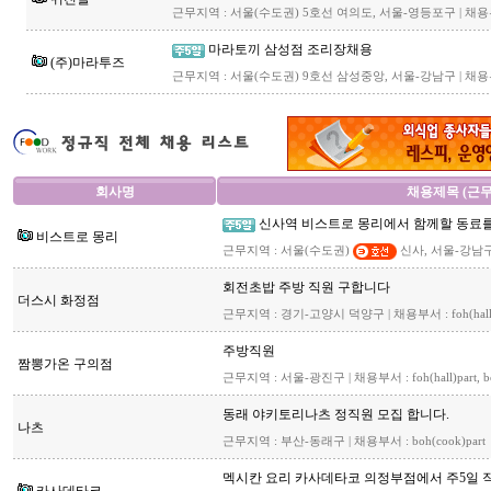
근무지역 : 서울(수도권) 5호선 여의도, 서울-영등포구 | 채용부서 :
마라토끼 삼성점 조리장채용
(주)마라투즈
근무지역 : 서울(수도권) 9호선 삼성중앙, 서울-강남구 | 채
회사명
채용제목 (근
신사역 비스트로 몽리에서 함께할 동료를
비스트로 몽리
근무지역 : 서울(수도권)
신사, 서울-강남구 | 
회전초밥 주방 직원 구합니다
더스시 화정점
근무지역 : 경기-고양시 덕양구 | 채용부서 : foh(hall)par
주방직원
짬뽕가온 구의점
근무지역 : 서울-광진구 | 채용부서 : foh(hall)part, bo
동래 야키토리나츠 정직원 모집 합니다.
나츠
근무지역 : 부산-동래구 | 채용부서 : boh(cook)part
멕시칸 요리 카사데타코 의정부점에서 주5일 