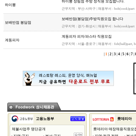
하이뽕 장림점 주방 정직원 모집합니다.
하이뽕
근무지역 : 부산-사하구 | 채용부서 : boh(cook)part
보배반점(봉담점)주방직원모집 합니다
보배반점 봉담점
근무지역 : 경기-화성시 | 채용부서 : boh(cook)part
계동피자 피자/파스타 직원모집
계동피자
근무지역 : 서울-종로구 | 채용부서 : foh(hall)part, bo
|
1
|
2
|
3
|
4
|
5
|
6
|
7
|
고용노동부
롯데리아
체불사업주 명단공개
롯데리아 매장채용직원모