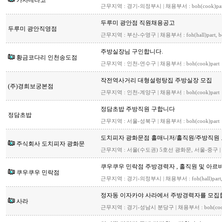
카사데타코
근무지역 : 경기-의정부시 | 채용부서 : boh(cook)par
두루미 광안점 직원채용공고
두루미 광안직영점
근무지역 : 부산-수영구 | 채용부서 : foh(hall)part, bo
주방실장님 구인합니다.
황금코다리 인천송도점
근무지역 : 인천-연수구 | 채용부서 : boh(cook)part
작전역사거리 대형설렁탕집 주방실장 모집
(주)경희보궁본점
근무지역 : 인천-계양구 | 채용부서 : boh(cook)part
정담초밥 주방직원 구합니다
정담초밥
근무지역 : 서울-성북구 | 채용부서 : boh(cook)part
도치피자 광화문점 홀매니저/홀직원/주방직원
주식회사 도치피자 광화문
근무지역 : 서울(수도권) 5호선 광화문, 서울-중구 | 채용부서 :
쿠우쿠우 민락점 주방경력자 , 홀직원 및 아르
쿠우쿠우 민락점
근무지역 : 경기-의정부시 | 채용부서 : foh(hall)part, b
정자동 이자카야 사라에서 주방경력자를 모집
사라
근무지역 : 경기-성남시 분당구 | 채용부서 : boh(cook