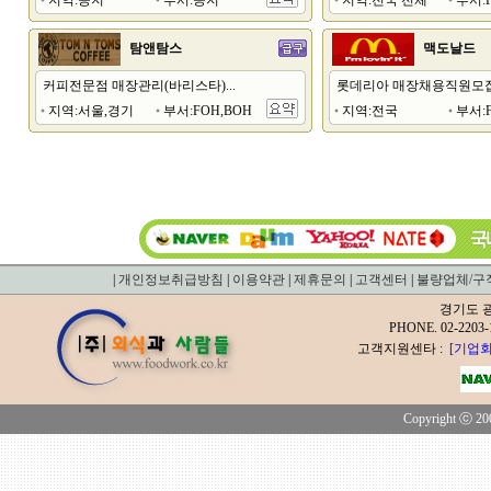
지역:공지
부서:공지
지역:전국 전체
부서:F
탐앤탐스
맥도날드
커피전문점 매장관리(바리스타)...
롯데리아 매장채용직원모
지역:서울,경기
부서:FOH,BOH
지역:전국
부서:F
|
개인정보취급방침
|
이용약관
|
제휴문의
|
고객센터
|
불량업체/구
경기도 광
PHONE. 02-2
고객지원센타 :
[기업회
Copyright ⓒ 200