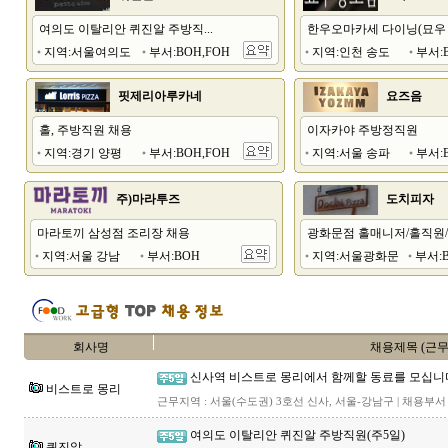
여의도 이탈리안 퀴진알 주방직...
한우오마카세 다이닝(묘우 송
지역:서울여의도
부서:BOH,FOH
지역:인천 송도
부서:B
핏제리아루카네
요즈음
홀, 주방직원 채용
이자카야 주방정직원
지역:경기 양평
부서:BOH,FOH
지역:서울 송파
부서:B
주)마라투즈
도치피자
마라토끼 삼성점 조리장 채용
광화문점 홀매니저/홀직원/주
지역:서울 강남
부서:BOH
지역:서울광화문
부서:B
회사명
채용제목 (근
신사역 비스트로 몽리에서 함께할 동료를 모십니
비스트로 몽리
근무지역 : 서울(수도권) 3호선 신사, 서울-강남구 | 채용부서 : bo
여의도 이탈리안 퀴진알 주방직원(주5일)
퀴진알